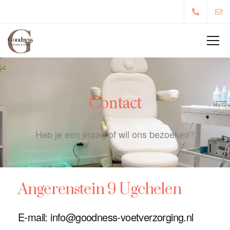
Contact
Heb je een vraag of wil ons bezoeken?
Angerenstein 9
Ugchelen
E-mail: info@goodness-voetverzorging.nl